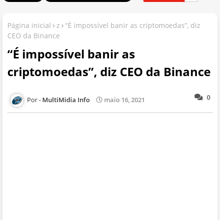
Página inicial
z
“É impossível banir as criptomoedas”, diz
CEO da Binance
“É impossível banir as
criptomoedas”, diz CEO da Binance
0
MultiMidia Info
maio 16, 2021