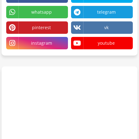
whatsapp
telegram
pinterest
vk
instagram
youtube