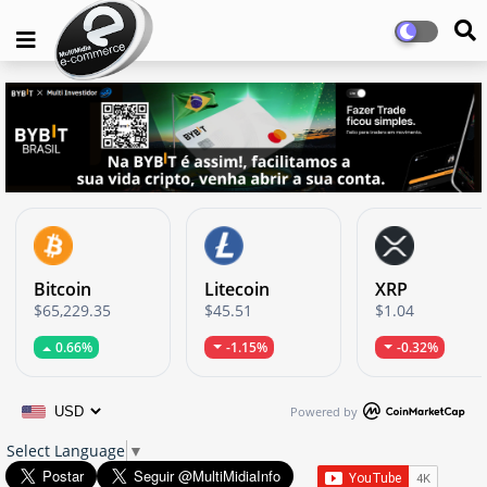
Bitcoin
Litecoin
XRP
$65,229.35
$45.51
$1.04
0.66%
-1.15%
-0.32%
Powered by
Select Language
▼