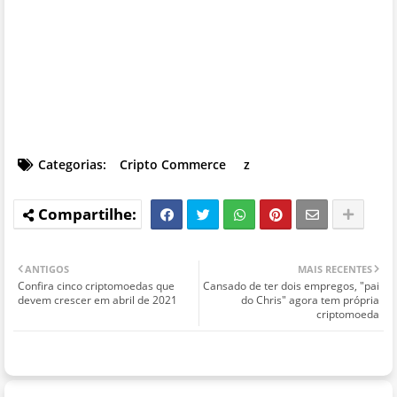
Categorias:
Cripto Commerce
z
ANTIGOS
MAIS RECENTES
Confira cinco criptomoedas que
Cansado de ter dois empregos, "pai
devem crescer em abril de 2021
do Chris" agora tem própria
criptomoeda