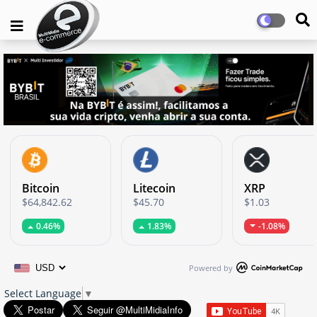
Bitcoin
Litecoin
XRP
$64,842.62
$45.70
$1.03
0.46%
1.83%
-1.08%
Powered by
Select Language
▼